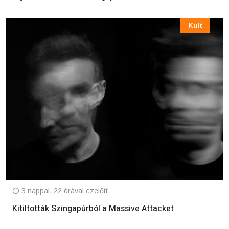
Kult
3 nappal, 22 órával ezelőtt
Kitiltották Szingapúrból a Massive Attacket