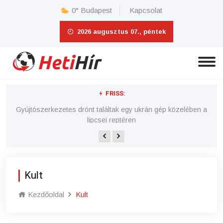
0°
Budapest
Kapcsolat
2026 augusztus 07., péntek
FRISS:
 a
Vitézy Dávid úgy felhúzta magát a MÁV fakivágásán, hogy
Vi
főtájépítészt keres a vasúthoz
Kult
Kezdőoldal
Kult