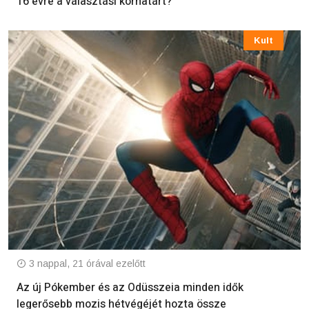
16 évre a választási korhatárt?
Kult
3 nappal, 21 órával ezelőtt
Az új Pókember és az Odüsszeia minden idők
legerősebb mozis hétvégéjét hozta össze