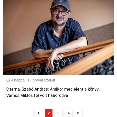
4 nappal, 18 órával ezelőtt
Cserna-Szabó András: Amikor megjelent a könyv,
Vámos Miklós fel volt háborodva
1
2
3
4