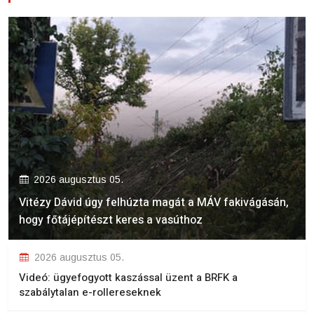
2026 augusztus 05.
Vitézy Dávid úgy felhúzta magát a MÁV fakivágásán,
hogy főtájépítészt keres a vasúthoz
2026 augusztus 05.
Videó: ügyefogyott kaszással üzent a BRFK a
szabálytalan e-rollereseknek