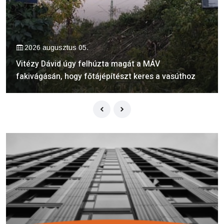
2026 augusztus 05.
Vitézy Dávid úgy felhúzta magát a MÁV
fakivágásán, hogy főtájépítészt keres a vasúthoz