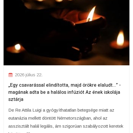
2026 július 22.
„Egy csavarással elindította, majd örökre elaludt...” -
magának adta be a halálos infúziót Az ének iskolája
sztárja
De Re Attila Luigi a gyógyíthatatlan betegsége miatt az
eutanázia mellett döntött Németországban, ahol az
asszisztált halál legális, ám szigorúan szabályozott keretek