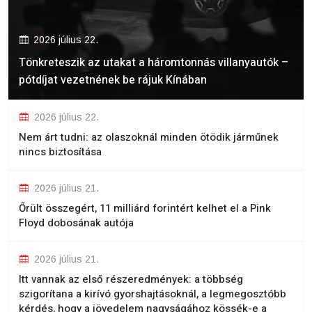
2026 július 22.
Tönkreteszik az utakat a háromtonnás villanyautók –
pótdíjat vezetnének be rájuk Kínában
2026 július 22.
Nem árt tudni: az olaszoknál minden ötödik járműnek
nincs biztosítása
2026 július 21.
Őrült összegért, 11 milliárd forintért kelhet el a Pink
Floyd dobosának autója
2026 július 21.
Itt vannak az első részeredmények: a többség
szigorítana a kirívó gyorshajtásoknál, a legmegosztóbb
kérdés, hogy a jövedelem nagyságához kössék-e a