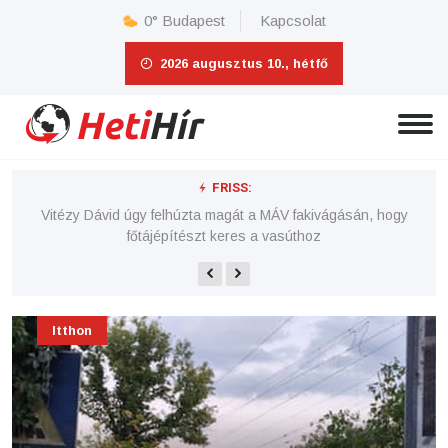
0°
Budapest
Kapcsolat
2026 augusztus 10., hétfő
FRISS:
 a
Vitézy Dávid úgy felhúzta magát a MÁV fakivágásán, hogy
Vi
főtájépítészt keres a vasúthoz
Itthon