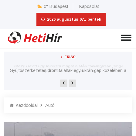
0°
Budapest
Kapcsolat
2026 augusztus 07., péntek
FRISS:
Vi
Vitézy Dávid úgy felhúzta magát a MÁV fakivágásán, hogy
főtájépítészt keres a vasúthoz
Gyújtószerkezetes drónt találtak egy ukrán gép közelében a
lipcsei reptéren
Kezdőoldal
Autó