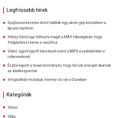
Legfrissebb hírek
Gyújtószerkezetes drónt találtak egy ukrán gép közelében a
lipcsei reptéren
Vitézy Dávid úgy felhúzta magát a MÁV fakivágásán, hogy
főtájépítészt keres a vasúthoz
Videó: ügyefogyott kaszással üzent a BRFK a szabálytalan e-
rollereseknek
Észbe kapott a texasi kormányzó, hogy túl sok energiát akarnak
az adatközpontok
Infografikán mutatjuk, mennyi víz van a Dunában
Kategóriák
Itthon
Világ