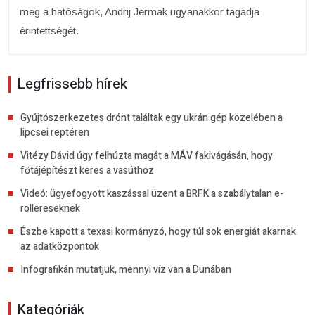
meg a hatóságok, Andrij Jermak ugyanakkor tagadja
érintettségét.
Legfrissebb hírek
Gyújtószerkezetes drónt találtak egy ukrán gép közelében a
lipcsei reptéren
Vitézy Dávid úgy felhúzta magát a MÁV fakivágásán, hogy
főtájépítészt keres a vasúthoz
Videó: ügyefogyott kaszással üzent a BRFK a szabálytalan e-
rollereseknek
Észbe kapott a texasi kormányzó, hogy túl sok energiát akarnak
az adatközpontok
Infografikán mutatjuk, mennyi víz van a Dunában
Kategóriák