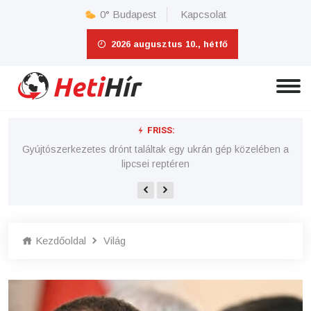
0°
Budapest
Kapcsolat
2026 augusztus 10., hétfő
FRISS:
 e-
Gyújtószerkezetes drónt találtak egy ukrán gép közelében a
lipcsei reptéren
Kezdőoldal
Világ