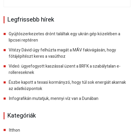
Legfrissebb hírek
Gyújtószerkezetes drónt találtak egy ukrán gép közelében a
lipcsei reptéren
Vitézy Dávid úgy felhúzta magát a MÁV fakivágásán, hogy
főtájépítészt keres a vasúthoz
Videó: ügyefogyott kaszással üzent a BRFK a szabálytalan e-
rollereseknek
Észbe kapott a texasi kormányzó, hogy túl sok energiát akarnak
az adatközpontok
Infografikán mutatjuk, mennyi víz van a Dunában
Kategóriák
Itthon