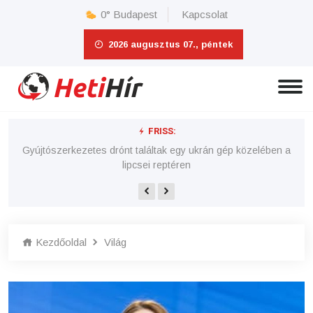
0°
Budapest
Kapcsolat
2026 augusztus 07., péntek
FRISS:
 e-
Gyújtószerkezetes drónt találtak egy ukrán gép közelében a
lipcsei reptéren
Kezdőoldal
Világ