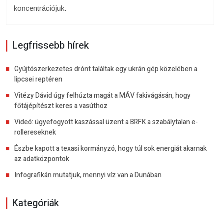
koncentrációjuk.
Legfrissebb hírek
Gyújtószerkezetes drónt találtak egy ukrán gép közelében a
lipcsei reptéren
Vitézy Dávid úgy felhúzta magát a MÁV fakivágásán, hogy
főtájépítészt keres a vasúthoz
Videó: ügyefogyott kaszással üzent a BRFK a szabálytalan e-
rollereseknek
Észbe kapott a texasi kormányzó, hogy túl sok energiát akarnak
az adatközpontok
Infografikán mutatjuk, mennyi víz van a Dunában
Kategóriák