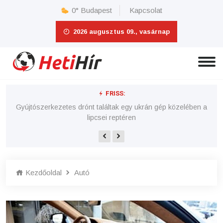
0°
Budapest
Kapcsolat
2026 augusztus 09., vasárnap
FRISS:
 e-
Gyújtószerkezetes drónt találtak egy ukrán gép közelében a
lipcsei reptéren
Kezdőoldal
Autó