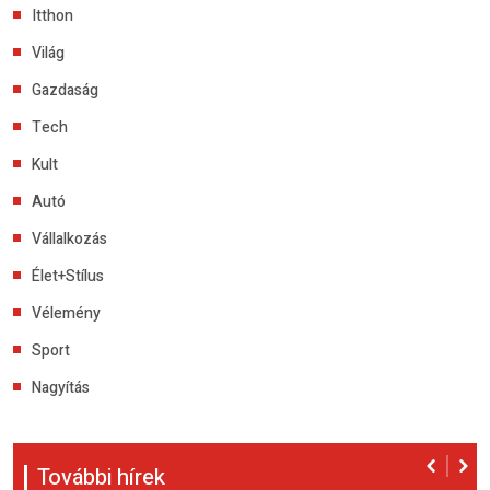
Itthon
Világ
Gazdaság
Tech
Kult
Autó
Vállalkozás
Élet+Stílus
Vélemény
Sport
Nagyítás
További hírek