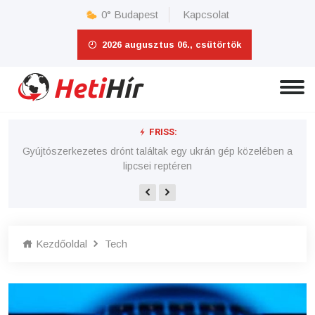
0°
Budapest
Kapcsolat
2026 augusztus 06., csütörtök
FRISS:
 e-
Gyújtószerkezetes drónt találtak egy ukrán gép közelében a
lipcsei reptéren
Kezdőoldal
Tech