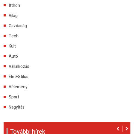
Itthon
Világ
Gazdaság
Tech
Kult
Autó
Vállalkozás
Élet+Stílus
Vélemény
Sport
Nagyítás
További hírek