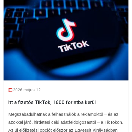
2026 május 12.
Itt a fizetős TikTok, 1600 forintba kerül
Megszabadulhatnak a felhasználók a reklámoktól – és az
azokkal járó, hirdetési célú adatfeldolgozástól – a TikTokon.
Az új előfizetési opciót először az Egyesült Királyságban