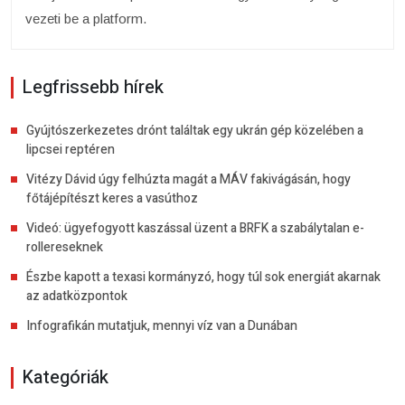
vezeti be a platform.
Legfrissebb hírek
Gyújtószerkezetes drónt találtak egy ukrán gép közelében a
lipcsei reptéren
Vitézy Dávid úgy felhúzta magát a MÁV fakivágásán, hogy
főtájépítészt keres a vasúthoz
Videó: ügyefogyott kaszással üzent a BRFK a szabálytalan e-
rollereseknek
Észbe kapott a texasi kormányzó, hogy túl sok energiát akarnak
az adatközpontok
Infografikán mutatjuk, mennyi víz van a Dunában
Kategóriák