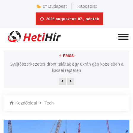
0°
Budapest
Kapcsolat
2026 augusztus 07., péntek
FRISS:
Vi
Vitézy Dávid úgy felhúzta magát a MÁV fakivágásán, hogy
főtájépítészt keres a vasúthoz
Gyújtószerkezetes drónt találtak egy ukrán gép közelében a
lipcsei reptéren
Kezdőoldal
Tech