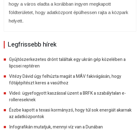
hogy a város eladta a korábban ingyen megkapott
földterületet, hogy adatközpont épülhessen rajta a közpark
helyett.
Legfrissebb hírek
Gyújtószerkezetes drónt találtak egy ukrán gép közelében a
lipcsei reptéren
Vitézy Dávid úgy felhúzta magát a MÁV fakivágásán, hogy
főtájépítészt keres a vasúthoz
Videó: ügyefogyott kaszással üzent a BRFK a szabálytalan e-
rollereseknek
Észbe kapott a texasi kormányzó, hogy túl sok energiát akarnak
az adatközpontok
Infografikán mutatjuk, mennyi víz van a Dunában