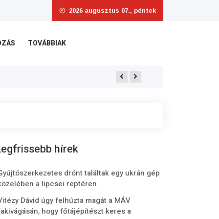
2026 augusztus 07., péntek
OZÁS
TOVÁBBIAK
Videó: ügyefogyott kaszással üzent a BRFK 
egfrissebb hírek
Gyújtószerkezetes drónt találtak egy ukrán gép
közelében a lipcsei reptéren
Vitézy Dávid úgy felhúzta magát a MÁV
fakivágásán, hogy főtájépítészt keres a