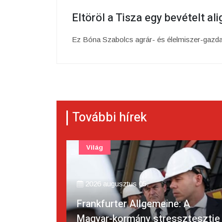
Eltöröl a Tisza egy bevételt alig
Ez Bóna Szabolcs agrár- és élelmiszer-gazdasá
További hírek
Világ
T
2026 augusztus 05.
20
Frankfurter Allgemeine: A
Magyar-kormány stressztesztje
Jön