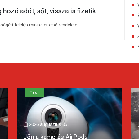
 hozó adót, sőt, vissza is fizetik
gért felelős miniszter első rendelete.
ech
Itthon
26 augusztus 05.
2026 augusztu
 a kamerás AirPods
„Volt miről 