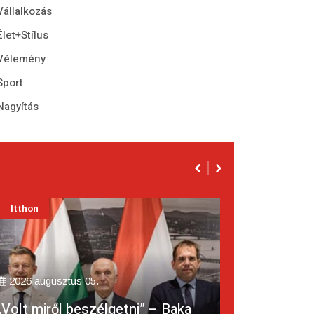
Vállalkozás
Élet+Stílus
Vélemény
Sport
Nagyítás
Itthon
s 05.
2026 augusztus 05.
beszélgetni” – Baka