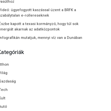
vasúthoz
Videó: ügyefogyott kaszással üzent a BRFK a
szabálytalan e-rollereseknek
Észbe kapott a texasi kormányzó, hogy túl sok
energiát akarnak az adatközpontok
Infografikán mutatjuk, mennyi víz van a Dunában
Kategóriák
Itthon
Világ
Gazdaság
Tech
Kult
Autó