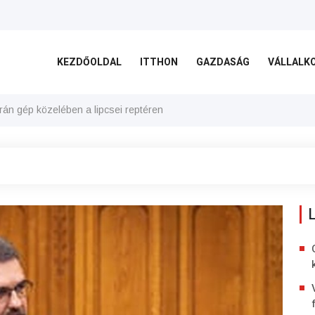
KEZDŐOLDAL
ITTHON
GAZDASÁG
VÁLLALK
rán gép közelében a lipcsei reptéren
akivágásán, hogy főtájépítészt keres a vasúthoz
L