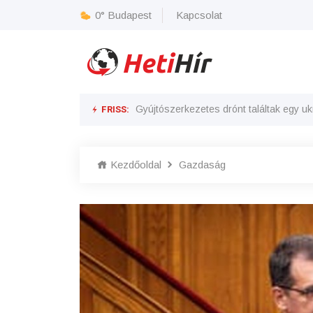
0°
Budapest
Kapcsolat
FRISS:
Gyújtószerkezetes drónt találtak egy uk
Vitézy Dávid úgy felhúzta magát a MÁV f
Kezdőoldal
Gazdaság