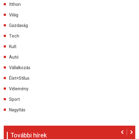
Itthon
Világ
Gazdaság
Tech
Kult
Autó
Vállalkozás
Élet+Stílus
Vélemény
Sport
Nagyítás
További hírek