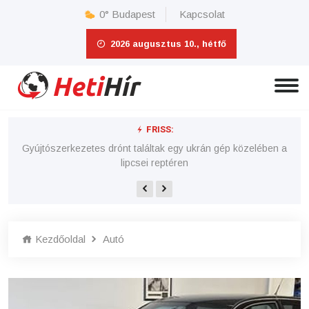
0°
Budapest
Kapcsolat
2026 augusztus 10., hétfő
FRISS:
 e-
Gyújtószerkezetes drónt találtak egy ukrán gép közelében a
lipcsei reptéren
Kezdőoldal
Autó