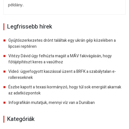
példány.
Legfrissebb hírek
Gyújtószerkezetes drónt találtak egy ukrán gép közelében a
lipcsei reptéren
Vitézy Dávid úgy felhúzta magát a MÁV fakivágásán, hogy
főtájépítészt keres a vasúthoz
Videó: ügyefogyott kaszással üzent a BRFK a szabálytalan e-
rollereseknek
Észbe kapott a texasi kormányzó, hogy túl sok energiát akarnak
az adatközpontok
Infografikán mutatjuk, mennyi víz van a Dunában
Kategóriák