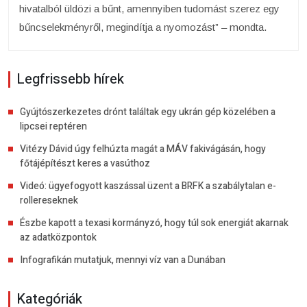
hivatalból üldözi a bűnt, amennyiben tudomást szerez egy
bűncselekményről, megindítja a nyomozást” – mondta.
Legfrissebb hírek
Gyújtószerkezetes drónt találtak egy ukrán gép közelében a
lipcsei reptéren
Vitézy Dávid úgy felhúzta magát a MÁV fakivágásán, hogy
főtájépítészt keres a vasúthoz
Videó: ügyefogyott kaszással üzent a BRFK a szabálytalan e-
rollereseknek
Észbe kapott a texasi kormányzó, hogy túl sok energiát akarnak
az adatközpontok
Infografikán mutatjuk, mennyi víz van a Dunában
Kategóriák