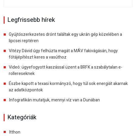
Legfrissebb hírek
Gyújtószerkezetes drónt találtak egy ukrán gép közelében a
lipcsei reptéren
Vitézy Dávid úgy felhúzta magát a MÁV fakivágásán, hogy
főtájépítészt keres a vasúthoz
Videó: ügyefogyott kaszással üzent a BRFK a szabálytalan e-
rollereseknek
Észbe kapott a texasi kormányzó, hogy túl sok energiát akarnak
az adatközpontok
Infografikán mutatjuk, mennyi víz van a Dunában
Kategóriák
Itthon