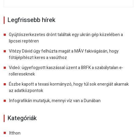
Legfrissebb hírek
Gyújtószerkezetes drónt találtak egy ukrán gép közelében a
lipcsei reptéren
Vitézy Dávid úgy felhúzta magát a MÁV fakivágásán, hogy
főtájépítészt keres a vasúthoz
Videó: ügyefogyott kaszással üzent a BRFK a szabálytalan e-
rollereseknek
Észbe kapott a texasi kormányzó, hogy túl sok energiát akarnak
az adatközpontok
Infografikán mutatjuk, mennyi víz van a Dunában
Kategóriák
Itthon