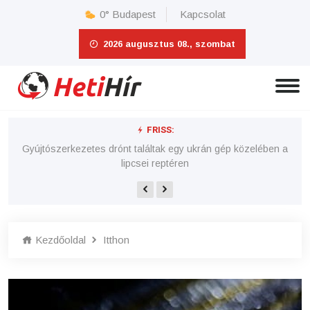
0°
Budapest
Kapcsolat
2026 augusztus 08., szombat
FRISS:
 e-
Gyújtószerkezetes drónt találtak egy ukrán gép közelében a
lipcsei reptéren
Kezdőoldal
Itthon