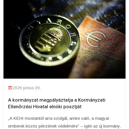
2026 június 09.
A kormányzat megpályáztatja a Kormányzati
Ellenőrzési Hivatal elnöki posztját
„A KEHI mostantól arra szolgál, amire való, a magyar
emberek közös pénzének védelmére” – ígéri az új kormány.